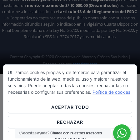
hasta por un
monto máximo de S/ 10,000.00 (Diez mil soles)
por socio,
conforme a lo establecido en el
artículo 13-A del Reglamento del FSDC
.
La Cooperativa no capta recursos del público opera solo con sus socios.
Información difundida según lo indicado en la Vigésimo Cuarta Disposición
Final Complementaria de la Ley No. 26702, modificada por Ley No. 30822, y
Resolución SBS No. 3274-2017 y sus modificatorias.
Content Copyright © 2020 Cooperativa de Ahorro y Crédito San Isidro |
Desarrollado por
rozpalsac.com
Utilizamos cookies propias y de terceros para garantizar el
funcionamiento de la web, medir su uso y mejorar nuestros
servicios. Puede aceptar todas las cookies, rechazar las no
necesarias o configurar sus preferencias.
Política de cookies
ACEPTAR TODO
RECHAZAR
¿Necesitas ayuda?
Chatea con nuestros asesores
CONFIGURAR