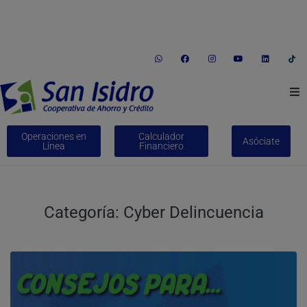
informes@coopsi.com.pe
(01) 246-1035
Av. Jorge Chávez Nº 338 Huaral
Conócenos
Operaciones en
Calculador
Asóciate
Línea
Financiero
Créditos
Ahorros
Categoría:
Cyber Delincuencia
Bienes Adjudicados
Trabaja con nosotros
Educación Financiera