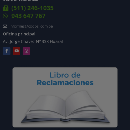
(511) 246-1035
943 647 767
informes@coopsi.com.pe
Oficina principal
Av. Jorge Chávez Nº 338 Huaral