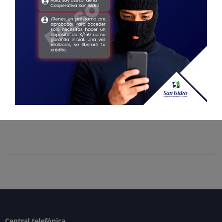
Posted
04/21/2022
ALERTA
Tu Cooperativa San Isidro te
informa, para que no seas victima de
estafa.
MÁS
0
Central telefónica