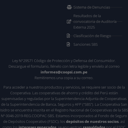
Sistema de Denuncias
Resultados de la
convocatoria de Auditoría
Externa 2025
Clasificación de Riesgo
Sanciones SBS
Ley N°29571 Código de Protección y Defensa del Consumidor.
Descargue el formulario, llénelo con letra legible y envíelo al correo
informes@coopsi.com.pe
Remitiremos una copia a su correo.
Para acceder a nuestros productos y servicios, se requiere ser socio de la
Cooperativa. Las cooperativas de ahorro y crédito del Perú están
supervisadas y reguladas por la Superintendencia Adjunta de Cooperativas
de la Superintendencia de Banca, Seguros y AFP (“SBS”). La Cooperativa San
Isidro se encuentra inscrita en el Registro Nacional de Cooperativas de la SBS
Nº 0046-2019-REG.COOPAC-SBS. Estamos incorporados al Fondo de Seguro
de Depósitos Cooperativo (FSDC); los
depósitos de nuestros socios
, así
como los
intereses generados
, se encuentran
respaldados
por el FSDC