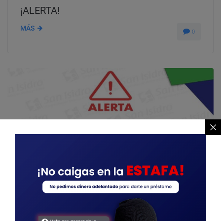
¡ALERTA!
MÁS
0