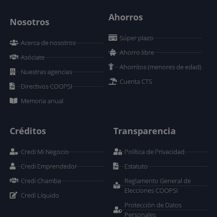
Ahorros
Nosotros
Súper plazo
Acerca de nosotros
Ahorro libre
Asóciate
Ahorritos (menores de edad)
Nuestras agencias
Cuenta CTS
Directivos COOPSI
Memoria anual
Créditos
Transparencia
Credi Mi Negocio
Política de Privacidad
Credi Emprendedor
Estatuto
Credi Chamba
Reglamento General de
Elecciones COOPSI
Credi Líquido
Protección de Datos
Personales