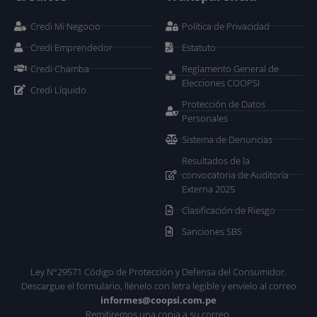
Credi Mi Negocio
Política de Privacidad
Credi Emprendedor
Estatuto
Credi Chamba
Reglamento General de
Elecciones COOPSI
Credi Líquido
Protección de Datos
Personales
Sistema de Denuncias
Resultados de la
convocatoria de Auditoría
Externa 2025
Clasificación de Riesgo
Sanciones SBS
Ley N°29571 Código de Protección y Defensa del Consumidor.
Descargue el formulario, llénelo con letra legible y envíelo al correo
informes@coopsi.com.pe
Remitiremos una copia a su correo.