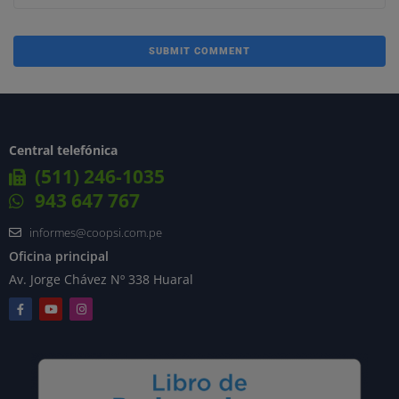
Central telefónica
(511) 246-1035
943 647 767
informes@coopsi.com.pe
Oficina principal
Av. Jorge Chávez Nº 338 Huaral