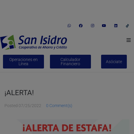
informes@coopsi.com.pe
(01) 246-1035
Av. Jorge Chávez Nº 338 Huaral
Conócenos
Operaciones en
Calculador
Asóciate
Línea
Financiero
Créditos
Ahorros
¡ALERTA!
Bienes Adjudicados
Posted
07/25/2022
0 Comment(s)
Trabaja con nosotros
Educación Financiera