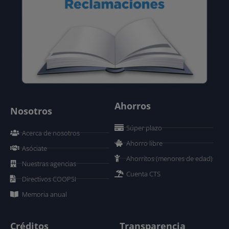
Ahorros
Nosotros
Súper plazo
Acerca de nosotros
Ahorro libre
Asóciate
Ahorritos (menores de edad)
Nuestras agencias
Cuenta CTS
Directivos COOPSI
Memoria anual
Créditos
Transparencia