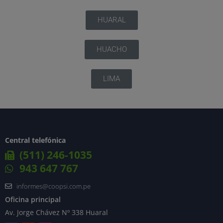
HUARAL
HUACHO
LIMA
Central telefónica
(511) 246-1035
943 647 767
informes@coopsi.com.pe
Oficina principal
Av. Jorge Chávez Nº 338 Huaral