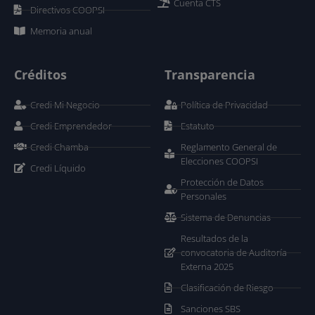
Cuenta CTS
Directivos COOPSI
Memoria anual
Créditos
Transparencia
Credi Mi Negocio
Política de Privacidad
Credi Emprendedor
Estatuto
Credi Chamba
Reglamento General de
Elecciones COOPSI
Credi Líquido
Protección de Datos
Personales
Sistema de Denuncias
Resultados de la
convocatoria de Auditoría
Externa 2025
Clasificación de Riesgo
Sanciones SBS