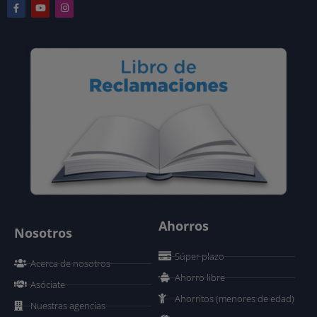
Ahorros
Nosotros
Súper plazo
Acerca de nosotros
Ahorro libre
Asóciate
Ahorritos (menores de edad)
Nuestras agencias