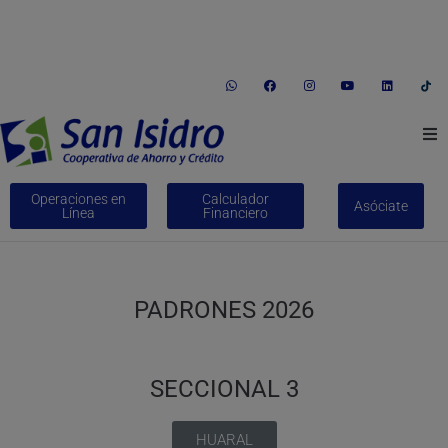
informes@coopsi.com.pe
(01) 246-1035
Av. Jorge Chávez Nº 338 Huaral
Conócenos
Operaciones en
Calculador
Asóciate
Línea
Financiero
Créditos
Ahorros
PADRONES 2026
Bienes Adjudicados
SECCIONAL 3
Trabaja con nosotros
Educación Financiera
HUARAL