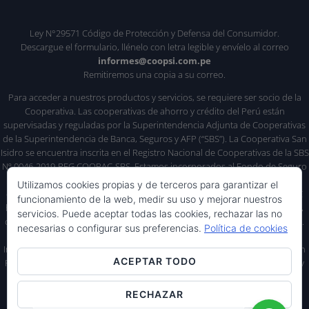
Ley N°29571 Código de Protección y Defensa del Consumidor.
Descargue el formulario, llénelo con letra legible y envíelo al correo
informes@coopsi.com.pe
Remitiremos una copia a su correo.
Para acceder a nuestros productos y servicios, se requiere ser socio de la
Cooperativa. Las cooperativas de ahorro y crédito del Perú están
supervisadas y reguladas por la Superintendencia Adjunta de Cooperativas
de la Superintendencia de Banca, Seguros y AFP (“SBS”). La Cooperativa San
Isidro se encuentra inscrita en el Registro Nacional de Cooperativas de la SBS
Nº 0046-2019-REG.COOPAC-SBS. Estamos incorporados al Fondo de Seguro
de Depósitos Cooperativo (FSDC); los
depósitos de nuestros socios
, así
Utilizamos cookies propias y de terceros para garantizar el
como los
intereses generados
, se encuentran
respaldados
por el FSDC
funcionamiento de la web, medir su uso y mejorar nuestros
hasta por un
monto máximo de S/ 10,000.00 (Diez mil soles)
por socio,
servicios. Puede aceptar todas las cookies, rechazar las no
conforme a lo establecido en el
artículo 13-A del Reglamento del FSDC
.
necesarias o configurar sus preferencias.
Política de cookies
La Cooperativa no capta recursos del público opera solo con sus socios.
Información difundida según lo indicado en la Vigésimo Cuarta Disposición
ACEPTAR TODO
Final Complementaria de la Ley No. 26702, modificada por Ley No. 30822, y
Resolución SBS No. 3274-2017 y sus modificatorias.
RECHAZAR