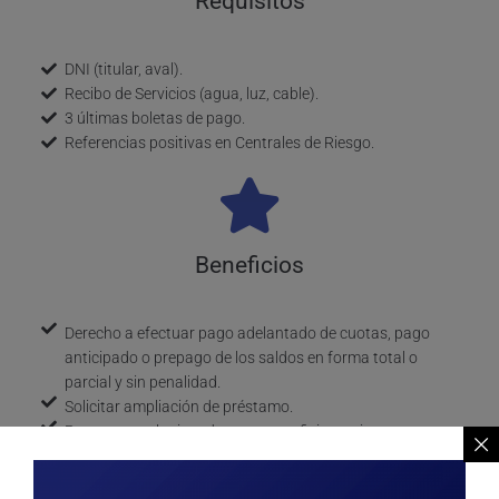
Requisitos
DNI (titular, aval).
Recibo de Servicios (agua, luz, cable).
3 últimas boletas de pago.
Referencias positivas en Centrales de Riesgo.
Beneficios
Derecho a efectuar pago adelantado de cuotas, pago
anticipado o prepago de los saldos en forma total o
parcial y sin penalidad.
Solicitar ampliación de préstamo.
Pagar en cualquiera de nuestras oficinas, sin costo extra
o penalidades por plaza.
Tasas más bajas del marcado