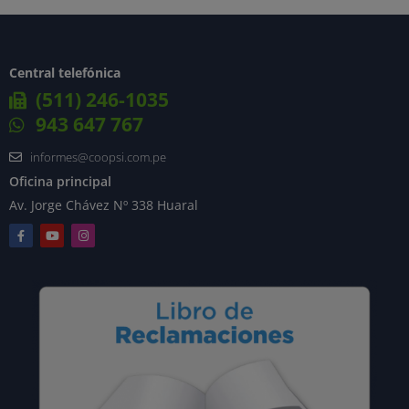
Central telefónica
(511) 246-1035
943 647 767
informes@coopsi.com.pe
Oficina principal
Av. Jorge Chávez Nº 338 Huaral