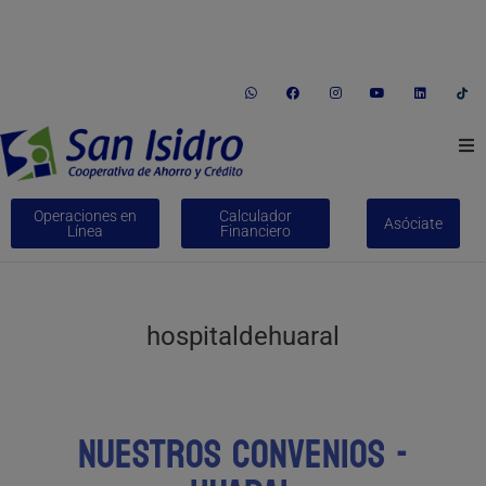
informes@coopsi.com.pe
(01) 246-1035
Av. Jorge Chávez Nº 338 Huaral
Conócenos
Operaciones en
Calculador
Asóciate
Línea
Financiero
Créditos
Ahorros
hospitaldehuaral
Bienes Adjudicados
Trabaja con nosotros
Nuestros Convenios -
Educación Financiera