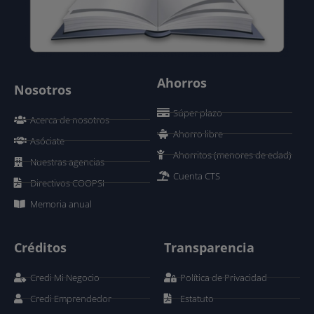
Ahorros
Nosotros
Súper plazo
Acerca de nosotros
Ahorro libre
Asóciate
Ahorritos (menores de edad)
Nuestras agencias
Cuenta CTS
Directivos COOPSI
Memoria anual
Créditos
Transparencia
Credi Mi Negocio
Política de Privacidad
Credi Emprendedor
Estatuto