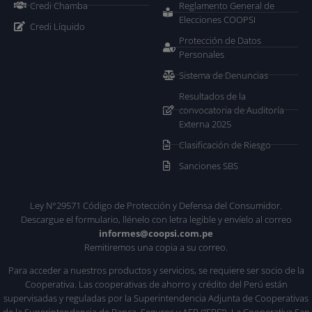
Credi Chamba
Reglamento General de
Elecciones COOPSI
Credi Líquido
Protección de Datos
Personales
Sistema de Denuncias
Resultados de la
convocatoria de Auditoría
Externa 2025
Clasificación de Riesgo
Sanciones SBS
Ley N°29571 Código de Protección y Defensa del Consumidor.
Descargue el formulario, llénelo con letra legible y envíelo al correo
informes@coopsi.com.pe
Remitiremos una copia a su correo.
Para acceder a nuestros productos y servicios, se requiere ser socio de la
Cooperativa. Las cooperativas de ahorro y crédito del Perú están
supervisadas y reguladas por la Superintendencia Adjunta de Cooperativas
de la Superintendencia de Banca, Seguros y AFP (“SBS”). La Cooperativa San