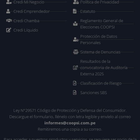
Credi Mi Negocio
Política de Privacidad
Credi Emprendedor
Estatuto
Credi Chamba
Reglamento General de
Elecciones COOPSI
Credi Líquido
Protección de Datos
Personales
Sistema de Denuncias
Resultados de la
convocatoria de Auditoría
Externa 2025
Clasificación de Riesgo
Sanciones SBS
Ley N°29571 Código de Protección y Defensa del Consumidor.
Descargue el formulario, llénelo con letra legible y envíelo al correo
informes@coopsi.com.pe
Remitiremos una copia a su correo.
Para acceder a nuestros productos y servicios, se requiere ser socio de la