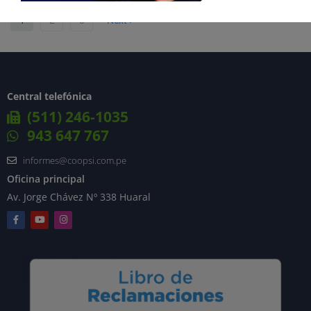
1
2
3
Next
Central telefónica
(511) 246-1035
943 647 767
informes@coopsi.com.pe
Oficina principal
Av. Jorge Chávez Nº 338 Huaral