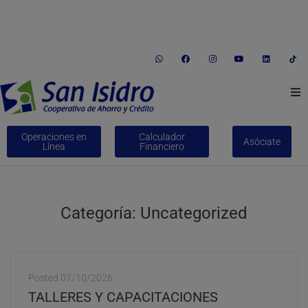
informes@coopsi.com.pe
(01) 246-1035
Av. Jorge Chávez Nº 338 Huaral
Conócenos
Operaciones en
Calculador
Asóciate
Línea
Financiero
Créditos
Ahorros
Categoría:
Uncategorized
Bienes Adjudicados
Trabaja con nosotros
Posted
07/10/2026
TALLERES Y CAPACITACIONES
Educación Financiera