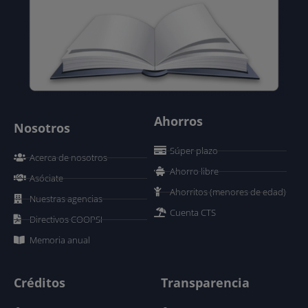
Ahorros
Nosotros
Súper plazo
Acerca de nosotros
Ahorro libre
Asóciate
Ahorritos (menores de edad)
Nuestras agencias
Cuenta CTS
Directivos COOPSI
Memoria anual
Créditos
Transparencia